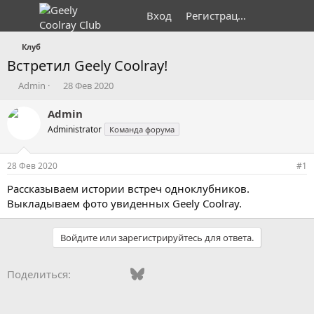
Вход
Регистрация
Клуб
Встретил Geely Coolray!
А
Д
Admin
28 Фев 2020
в
а
т
т
Admin
о
а
Administrator
Команда форума
р
н
т
а
е
ч
28 Фев 2020
#1
м
а
ы
л
Рассказываем истории встреч одноклубников.
а
Выкладываем фото увиденных Geely Coolray.
Войдите или зарегистрируйтесь для ответа.
Vkontakte
Facebook
Bluesky
WhatsApp
Telegram
Электронная поч
Ссылка
Поделиться: