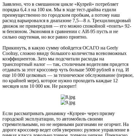
Заявлено, что в смешанном цикле «Кулрей» потребляет
порядка 6,4 л на 100 км. Мы в ходе тест-драйва ездили
преимущественно по городским пробкам, а потому наш
расход варьировался в диапазоне 7,5—8 л. Трехцилиндровый
движок не привередлив — его можно спокойной «поить» 92-
м бензином. Экономия в сравнении с АИ-95 пусть и не
сильно ощутимая, но все равно приятно.
Прикинуть, в какую сумму обойдется ОСАГО на Geely
Coolray, сложно ввиду большого количества всевозможных
коэффициентов. Зато мы подсчитали расходы на
транспортный налог — так, столичным водителям придется
отдавать за этот кроссовер чуть больше 5000 рублей в год. И
еще 10 000 целковых — за техническое обслуживание (первое,
по крайней мере), которое нужно проходить каждые 12
месяцев или 10 000 км. Не разорит!
Если рассматривать динамику «Кулрея» через призму
городской эксплуатации, то автомобиль своими
стремительными, но не нервными разгонами не огорчит. На
дороге кроссовер ведет себя уверенно: рулевое управление в
рамках класса довольно точное, тормоза цепкие. Прекрасно