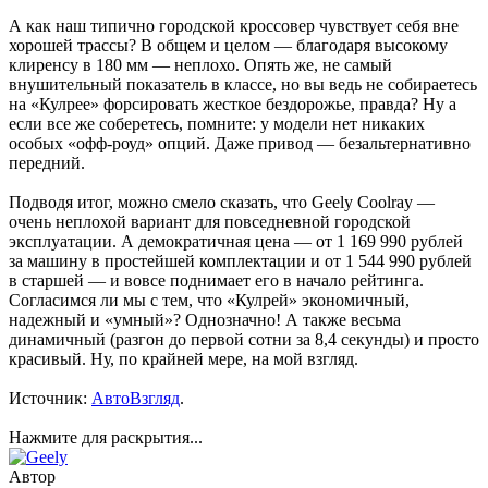
А как наш типично городской кроссовер чувствует себя вне
хорошей трассы? В общем и целом — благодаря высокому
клиренсу в 180 мм — неплохо. Опять же, не самый
внушительный показатель в классе, но вы ведь не собираетесь
на «Кулрее» форсировать жесткое бездорожье, правда? Ну а
если все же соберетесь, помните: у модели нет никаких
особых «офф-роуд» опций. Даже привод — безальтернативно
передний.
Подводя итог, можно смело сказать, что Geely Coolray —
очень неплохой вариант для повседневной городской
эксплуатации. А демократичная цена — от 1 169 990 рублей
за машину в простейшей комплектации и от 1 544 990 рублей
в старшей — и вовсе поднимает его в начало рейтинга.
Согласимся ли мы с тем, что «Кулрей» экономичный,
надежный и «умный»? Однозначно! А также весьма
динамичный (разгон до первой сотни за 8,4 секунды) и просто
красивый. Ну, по крайней мере, на мой взгляд.
Источник:
АвтоВзгляд
.
Нажмите для раскрытия...
Автор