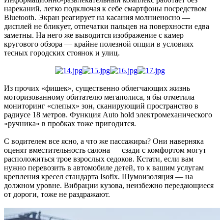
нареканий, легко подключая к себе смартфоны посредством
Bluetooth. Экран реагирует на касания молниеносно —
дисплей не бликует, отпечатки пальцев на поверхности едва
заметны. На него же выводится изображение с камер
кругового обзора — крайне полезной опции в условиях
тесных городских стоянок и улиц.
Из прочих «фишек», существенно облегчающих жизнь
моторизованному обитателю мегаполиса, я бы отметила
мониторинг «слепых» зон, сканирующий пространство в
радиусе 18 метров. Функция Auto hold электромеханического
«ручника» в пробках тоже пригодится.
С водителем все ясно, а что же пассажиры? Они наверняка
оценят вместительность салона — сзади с комфортом могут
расположиться трое взрослых седоков. Кстати, если вам
нужно перевозить в автомобиле детей, то к вашим услугам
крепления кресел стандарта Isofix. Шумоизоляция — на
должном уровне. Вибрации кузова, неизбежно передающиеся
от дороги, тоже не раздражают.