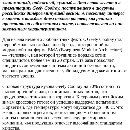
экономичный, надежный, «умный». Эти слова звучат и в
презентациях Geely Coolray, поступившего в шоурумы
российских дилеров минувшей весной. А поскольку интерес
к модели с каждым днем только растет, мы решили
проверить на собственном опыте, соответствует ли она
заявленным характеристикам.
Для начала немного любопытных фактов. Geely Coolray стал
первой моделью глобального бренда, построенной на
модульной платформе BMA (B-segment Modular Architecture)
— «тележке», над которой трудились порядка сотни
специалистов более чем из 20 стран. Эта база позволяет
внедрить современные системы активной безопасности,
малолитражные двигатели с турбонаддувом и даже автопилот
третьего уровня.
Силовая структура кузова Geely Coolray на 70% состоит из
высокопрочной стали, из оцинкованных листов, что
предупреждает появление коррозии. К суровым российским
зимам кроссовер готов: он успешно выдержал испытания
Норвегией, где температуры могут опускаться до −40 С. Что
же до силовых агрегатов, то поставщиками большинства
систем и компонентов выступают ведущие мировые
компании, чья продукция отвечает высочайшим стандартам
качества.