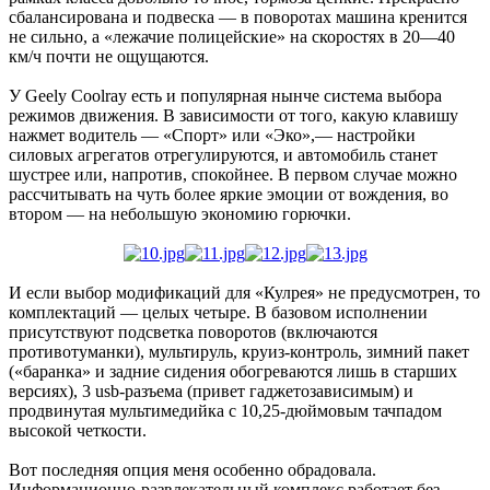
сбалансирована и подвеска — в поворотах машина кренится
не сильно, а «лежачие полицейские» на скоростях в 20—40
км/ч почти не ощущаются.
У Geely Coolray есть и популярная нынче система выбора
режимов движения. В зависимости от того, какую клавишу
нажмет водитель — «Спорт» или «Эко»,— настройки
силовых агрегатов отрегулируются, и автомобиль станет
шустрее или, напротив, спокойнее. В первом случае можно
рассчитывать на чуть более яркие эмоции от вождения, во
втором — на небольшую экономию горючки.
И если выбор модификаций для «Кулрея» не предусмотрен, то
комплектаций — целых четыре. В базовом исполнении
присутствуют подсветка поворотов (включаются
противотуманки), мультируль, круиз-контроль, зимний пакет
(«баранка» и задние сидения обогреваются лишь в старших
версиях), 3 usb-разъема (привет гаджетозависимым) и
продвинутая мультимедийка с 10,25-дюймовым тачпадом
высокой четкости.
Вот последняя опция меня особенно обрадовала.
Информационно-развлекательный комплекс работает без