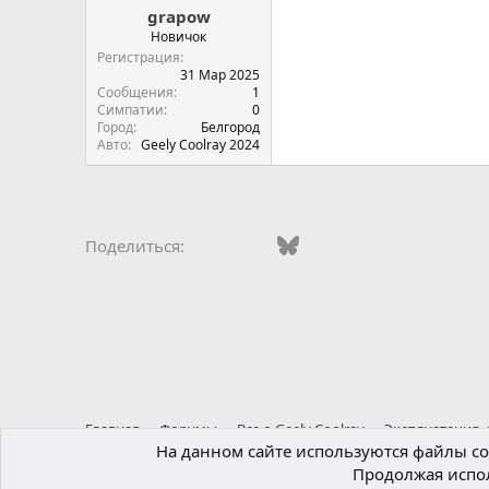
grapow
Новичок
Регистрация
31 Мар 2025
Сообщения
1
Симпатии
0
Город
Белгород
Авто
Geely Coolray 2024
Vkontakte
Facebook
Bluesky
WhatsApp
Telegram
Электро
Ссы
Поделиться:
Главная
Форумы
Все о Geely Coolray
Эксплуатация,
На данном сайте используются файлы coo
Продолжая испол
Russian (RU)