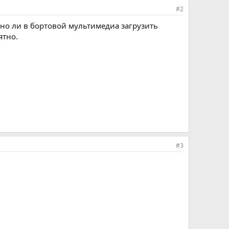
#2
жно ли в бортовой мультимедиа загрузить
ятно.
#3