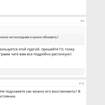
#9
озможно не последняя и нужно обновить?
пользуется этой пургой. прошейте ГУ, толку
еграмм чате вам все подробно растолкуют.
#10
 Не подскажете как можно его восстановить? В
остоянии.