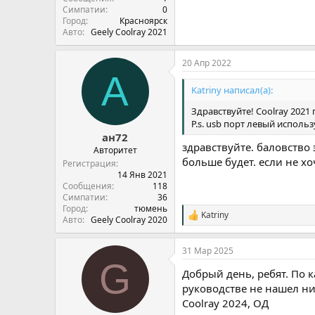
Симпатии
0
Город
Красноярск
Авто
Geely Coolray 2021
20 Апр 2022
А
Katriny написал(а):
Здравствуйте! Coolray 2021
P.s. usb порт левый исполь
ан72
здравствуйте. баловство 
Авторитет
больше будет. если не хо
Регистрация
14 Янв 2021
Сообщения
118
Симпатии
36
Город
тюмень
Katriny
С
Авто
Geely Coolray 2020
и
м
31 Мар 2025
п
G
а
Добрый день, ребят. По 
т
и
руководстве не нашел ни
и
Coolray 2024, ОД
: