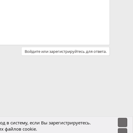
Войдите или зарегистрируйтесь для ответа.
Свер
д в систему, если Вы зарегистрируетесь.
х файлов cookie.
Политика конфиденциальности
Помощь
Главная
R
Сниз