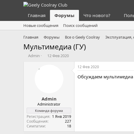
Главная
Форумы
Что нового?
Пол
Новые сообщения
Поиск сообщений
Главная
Форумы
Все о Geely Coolray
Эксплуатация,
Мультимедиа (ГУ)
А
Д
Admin
12 Фев 2020
в
а
т
т
12 Фев 2020
о
а
Обсуждаем мультимедиа (
р
н
т
а
е
ч
м
а
Admin
ы
л
а
Administrator
Команда форума
Регистрация
1 Янв 2019
Сообщения
227
Симпатии
18