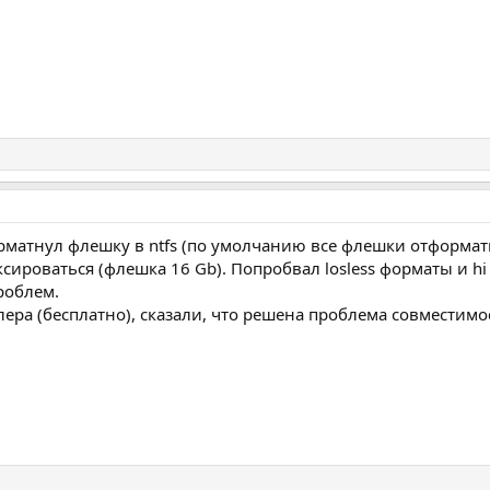
рматнул флешку в ntfs (по умолчанию все флешки отформатир
сироваться (флешка 16 Gb). Попробвал losless форматы и hi
проблем.
ера (бесплатно), сказали, что решена проблема совместимос