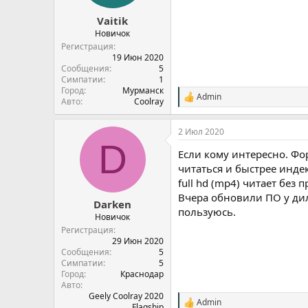
Vaitik
Новичок
Регистрация
19 Июн 2020
Сообщения
5
Симпатии
1
Город
Мурманск
Admin
С
Авто
Coolray
и
м
2 Июл 2020
п
D
а
Если кому интересно. Фо
т
и
читаться и быстрее индек
и
full hd (mp4) читает без 
:
Вчера обновили ПО у дил
Darken
пользуюсь.
Новичок
Регистрация
29 Июн 2020
Сообщения
5
Симпатии
5
Город
Краснодар
Авто
Geely Coolray 2020
Admin
С
Flagship