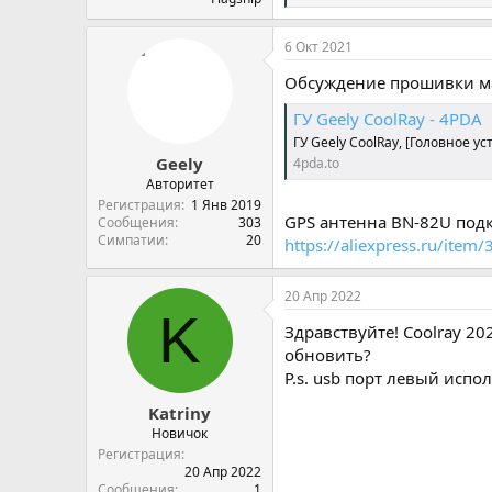
и
м
6 Окт 2021
п
а
Обсуждение прошивки маг
т
и
ГУ Geely CoolRay - 4PDA
и
:
ГУ Geely CoolRay, [Головное у
Geely
4pda.to
Авторитет
Регистрация
1 Янв 2019
GPS антенна BN-82U под
Сообщения
303
Симпатии
20
https://aliexpress.ru/ite
20 Апр 2022
K
Здравствуйте! Coolray 20
обновить?
P.s. usb порт левый испо
Katriny
Новичок
Регистрация
20 Апр 2022
Сообщения
1