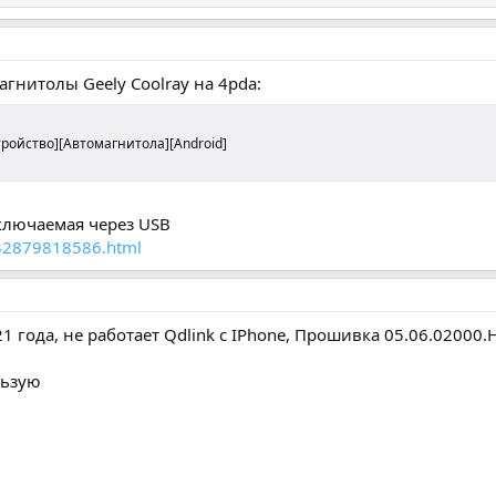
нитолы Geely Coolray на 4pda:
стройство][Автомагнитола][Android]
ключаемая через USB
m/32879818586.html
21 года, не работает Qdlink с IPhone, Прошивка 05.06.0200
льзую