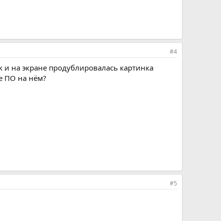
#4
k и на экране продублировалась картинка
е ПО на нём?
#5