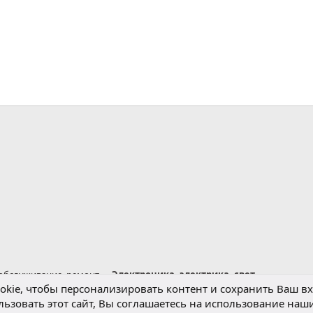
нная почта
лка
 обслуживание, ремонт
Электроника, электрика, свет
kie, чтобы персонализировать контент и сохранить Ваш вхо
ьзовать этот сайт, Вы соглашаетесь на использование наши
Обратная связь
Условия и правила