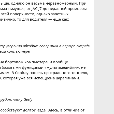
о выше, однако он весьма неравномерный. При
тьма тьмущая, от JAC J7 до недавней премьеры
по всей поверхности, однако заветных
ритично, то для водителя — еще как:
y уверенно обходит соперника в первую очередь
овом компьютере
 на бортовом компьютере, и вообще
ия базовыми функциями «мультимедийки», не
ммам. В Coolray панель центрального тоннеля,
, которая уже вся испещрена царапинами.
удом, чем у Geely
особствуют долгой езде. Здесь, в отличие от