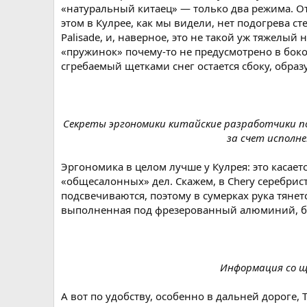
«натуральный китаец» — только два режима. От
этом в Кулрее, как мы видели, нет подогрева с
Palisade, и, наверное, это не такой уж тяжелый 
«пружинок» почему-то не предусмотрено в боков
сгребаемый щетками снег остается сбоку, образ
Секреты эргономики китайские разработчики по
за счет исполн
Эргономика в целом лучше у Кулрея: это касае
«общесалонных» дел. Скажем, в Chery серебри
подсвечиваются, поэтому в сумерках рука тяне
выполненная под фрезерованный алюминий, бол
Информация со щи
А вот по удобству, особенно в дальней дороге, 