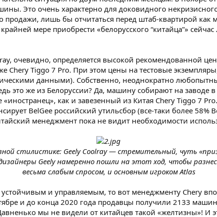
шины. Это очень характерно для доковидного некризисног
ло продажи, лишь бы отчитаться перед штаб-квартирой как
о крайней мере приобрести «белорусского “китайца”» сейчас
ray, очевидно, определяется высокой рекомендованной цен
 Chery Tiggo 7 Pro. При этом цены на тестовые экземпляры
хническими данными). Собственно, неоднократно любопытные
дь это же из Белоруссии? Да, машину собирают на заводе в
 «иностранец», как и завезенный из Китая Chery Tiggo 7 Pro.
сирует BelGee российский утильсбор (все-таки более 58% 
итайский менеджмент пока не видит необходимости использ
ой стилистике: Geely Coolray — стремительный, чуть «приз
дизайнеры Geely намеренно пошли на этот ход, чтобы разнес
весьма слабым спросом, и основным игроком Atlas
ь устойчивым и управляемым, то вот менеджменту Chery впор
ябре и до конца 2020 года продавцы получили 2133 машины
 Давненько мы не видели от китайцев такой «желтизны»! И э