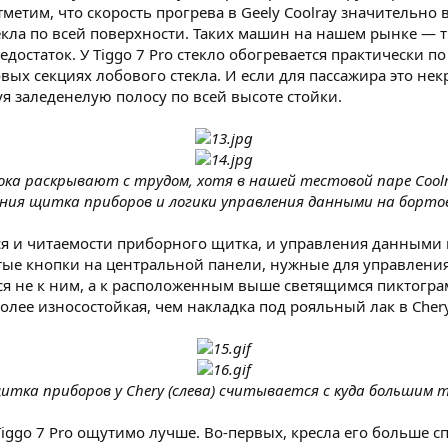
метим, что скорость прогрева в Geely Coolray значительн
текла по всей поверхности. Таких машин на нашем рынке — 
недостаток. У Tiggo 7 Pro стекло обогревается практически 
ых секциях лобового стекла. И если для пассажира это нек
уя заледенелую полосу по всей высоте стойки.
ка раскрывают с трудом, хотя в нашей тестовой паре Coolra
ения щитка приборов и логики управления данными на борт
тся и читаемости приборного щитка, и управления данными
стые кнопки на центральной панели, нужные для управлен
тся не к ним, а к расположенным выше светящимся пиктогра
ее износостойкая, чем накладка под рояльный лак в Chery
тка приборов у Chery (слева) считывается с куда большим тр
Tiggo 7 Pro ощутимо лучше. Во-первых, кресла его больше сп