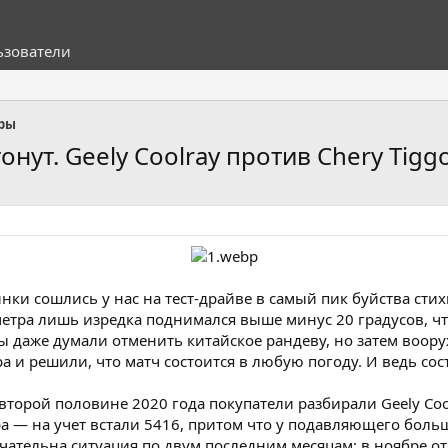
ьзователи
оры
онут. Geely Coolray против Chery Tigg
ки сошлись у нас на тест-драйве в самый пик буйства стих
метра лишь изредка поднимался выше минус 20 градусов, ч
мы даже думали отменить китайское рандеву, но затем воо
а и решили, что матч состоится в любую погоду. И ведь сос
торой половине 2020 года покупатели разбирали Geely Coo
а — на учет встали 5416, притом что у подавляющего боль
тельна ситуация по двум последним месяцам: в ноябре отгр