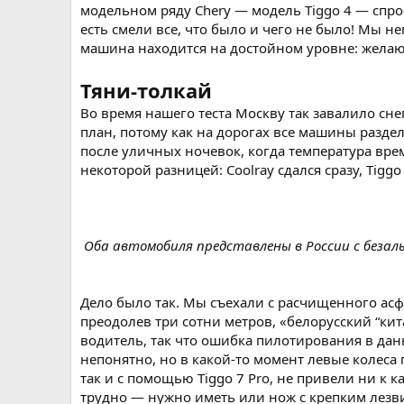
модельном ряду Chery — модель Tiggo 4 — спрос
есть смели все, что было и чего не было! Мы н
машина находится на достойном уровне: желаю
Тяни-толкай
Во время нашего теста Москву так завалило сне
план, потому как на дорогах все машины разде
после уличных ночевок, когда температура врем
некоторой разницей: Coolray сдался сразу, Tiggo
Оба автомобиля представлены в России с безаль
Дело было так. Мы съехали с расчищенного асф
преодолев три сотни метров, «белорусский “к
водитель, так что ошибка пилотирования в дан
непонятно, но в какой-то момент левые колеса
так и с помощью Tiggo 7 Pro, не привели ни к 
трудно — нужно иметь или нож с крепким лезви