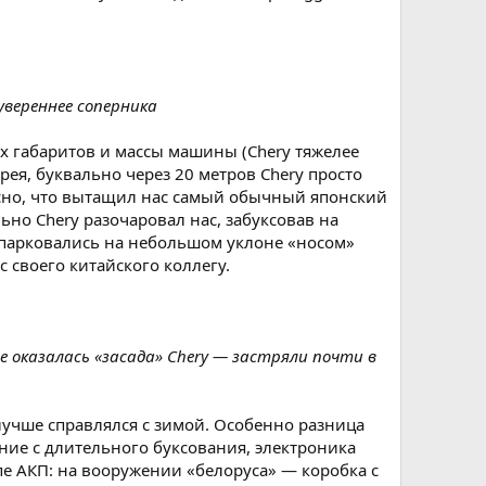
увереннее соперника
их габаритов и массы машины (Chery тяжелее
рея, буквально через 20 метров Chery просто
ересно, что вытащил нас самый обычный японский
но Chery разочаровал нас, забуксовав на
ипарковались на небольшом уклоне «носом»
с своего китайского коллегу.
е оказалась «засада» Chery — застряли почти в
 лучше справлялся с зимой. Особенно разница
ие с длительного буксования, электроника
пе АКП: на вооружении «белоруса» — коробка с