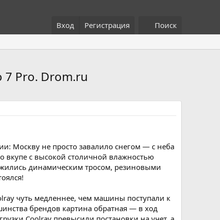
Вход
Регистрация
Поиск
o 7 Pro. Drom.ru
ии: Москву не просто завалило снегом — с неба
то вкупе с высокой столичной влажностью
ружились динамическим тросом, резиновыми
тоялся!
lray чуть медленнее, чем машины поступали к
шинства брендов картина обратная — в ход
узки Coolray превысили постановки на учет, а