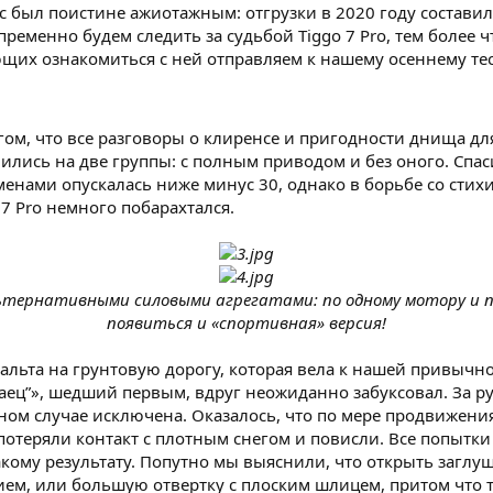
 был поистине ажиотажным: отгрузки в 2020 году составили
епременно будем следить за судьбой Tiggo 7 Pro, тем более
щих ознакомиться с ней отправляем к нашему осеннему тес
гом, что все разговоры о клиренсе и пригодности днища дл
лились на две группы: с полным приводом и без оного. Спас
енами опускалась ниже минус 30, однако в борьбе со стихи
 7 Pro немного побарахтался.
тернативными силовыми агрегатами: по одному мотору и по 
появиться и «спортивная» версия!
альта на грунтовую дорогу, которая вела к нашей привычно
итаец”», шедший первым, вдруг неожиданно забуксовал. За
ном случае исключена. Оказалось, что по мере продвижения
 потеряли контакт с плотным снегом и повисли. Все попытк
какому результату. Попутно мы выяснили, что открыть заглу
ем, или большую отвертку с плоским шлицем, притом что та