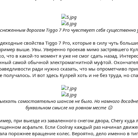
снеженным дорогам Tiggo 7 Pro чувствует себя существенно 
деходные свойства Tiggo 7 Pro, которые в силу чуть больш
 пример выше. Увы. Уверенно проехав мимо застрявшего Кул
лько, что в какой-то момент я уже не смог сдать назад. Инт
енный самой обычной электромагнитной муфтой. Окончатель
раведливости ради нужно сказать, что мы опрометчиво пр
 получалось. И вот здесь Кулрей хоть и не без труда, но спа
 выехать самостоятельно шансов не было. Но намного досадне
буквальном смысле на ровном месте ☹
имер, при выезде из заваленного снегом двора, Chery куда
щенном асфальте. Если Coolray каждый раз начинал движен
щала порожнее вращение колес. Вероятно, дело именно в ти