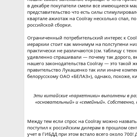
в декабре покупатели смели все имеющиеся ма
представительство что есть силы стимулирова
квартале ажиотаж на Coolray несколько спал, п
российской сборки.
Ограниченный потребительский интерес к Cool
иерархии стоит как минимум на полступени ниже
практически не различаются (см. таблицу с те
удивленно спрашивали — почему так дорого, ве
нашего законодательства Coolray — это такой же
правительство Лукашенко так или иначе компен
белорусскому ОАО «БЕЛАЗ»), однако, похоже, к
Эти китайские «паркетники» выполнены в разн
«основательный» и «семейный». Собственно, 
Между тем если спрос на Coolray можно назват
поступил к российским дилерам в прошлом сент
учет в ГИБДД при этом встало всего около 700!