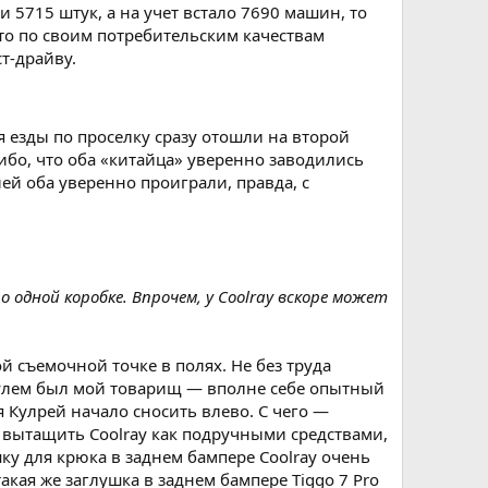
 5715 штук, а на учет встало 7690 машин, то
 что по своим потребительским качествам
т-драйву.
я езды по проселку сразу отошли на второй
ибо, что оба «китайца» уверенно заводились
ей оба уверенно проиграли, правда, с
одной коробке. Впрочем, у Coolray вскоре может
й съемочной точке в полях. Не без труда
 рулем был мой товарищ — вполне себе опытный
 Кулрей начало сносить влево. С чего —
и вытащить Coolray как подручными средствами,
шку для крюка в заднем бампере Coolray очень
кая же заглушка в заднем бампере Tiggo 7 Pro