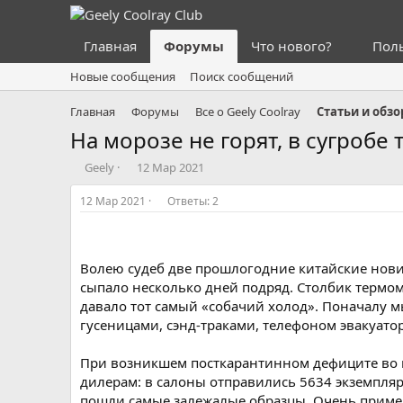
Главная
Форумы
Что нового?
Пол
Новые сообщения
Поиск сообщений
Главная
Форумы
Все о Geely Coolray
Статьи и обз
На морозе не горят, в сугробе т
А
Д
Geely
12 Мар 2021
в
а
т
т
12 Мар 2021
Ответы: 2
о
а
р
н
т
а
е
ч
Волею судеб две прошлогодние китайские новин
м
а
сыпало несколько дней подряд. Столбик термо
ы
л
давало тот самый «собачий холод». Поначалу 
а
гусеницами, сэнд-траками, телефоном эвакуатор
При возникшем посткарантинном дефиците во в
дилерам: в салоны отправились 5634 экземпляр
пошли самые залежалые образцы. Очень примеча