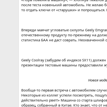
после теста новенький автомобиль. Не желаю бы
то отдать ключи от «старушки» и попрощаться. 
Впереди маячат угловатые силуэты Geely Emgra
отечественному продукту по-прежнему на долж
статистика БАА не даст соврать. Неохваченной
Geely Coolray (забудем об индексе SX11) долж
презентации тестовые машины предоставили жур
Новая мод
Вообще-то первая встреча с автомобилем случи
Некоторые из коллег успели посмотреть, пощупа
действительно рвет!» Машина со старта шлифо
образец, собранный в Китае. Кто знает, что от 