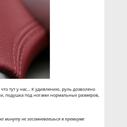
о тут у нас... К удивлению, руль дозволено
ечи, подушка под ногами нормальных размеров,
на минуту не засомневаешься в премиуме