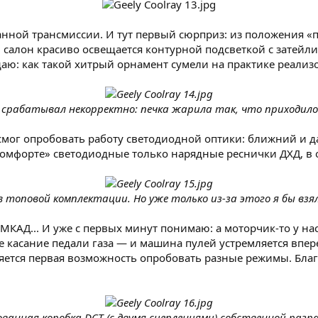
анной трансмиссии. И тут первый сюрприз: из положения «
И салон красиво освещается контурной подсветкой с затей
адаю: как такой хитрый орнамент сумели на практике реализ
 срабатывал некорректно: печка жарила так, что приходил
 смог опробовать работу светодиодной оптики: ближний и 
омфорте» светодиодные только нарядные реснички ДХД, в 
 топовой комплектации. Но уже только из-за этого я бы вз
МКАД... И уже с первых минут понимаю: а моторчик-то у нас
 касание педали газа — и машина пулей устремляется впер
ляется первая возможность опробовать разные режимы. Бла
ванная коробка DCT (с двумя сцеплениями) собственной разра