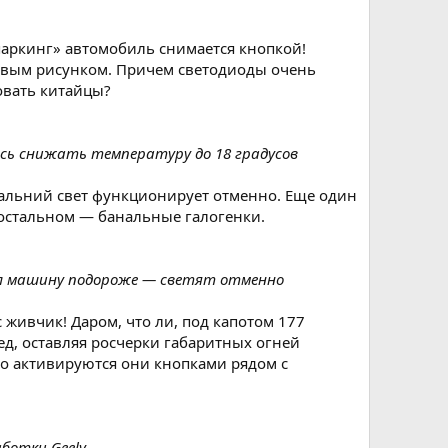
паркинг» автомобиль снимается кнопкой!
ливым рисунком. Причем светодиоды очень
овать китайцы?
ось снижать температуру до 18 градусов
дальний свет функционирует отменно. Еще один
остальном — банальные галогенки.
ял машину подороже — светят отменно
 живчик! Даром, что ли, под капотом 177
ед, оставляя росчерки габаритных огней
го активируются они кнопками рядом с
ботки Geely