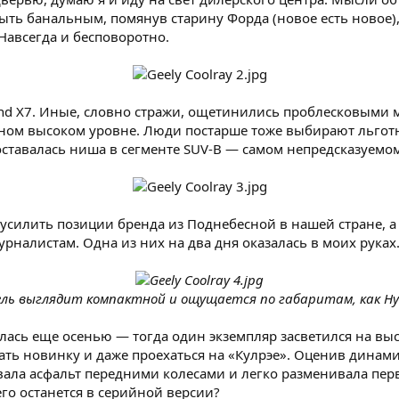
ть банальным, помянув старину Форда (новое есть новое), н
Навсегда и бесповоротно.
nd X7. Иные, словно стражи, ощетинились проблесковыми м
ном высоком уровне. Люди постарше тоже выбирают льготн
 оставалась ниша в сегменте SUV-B — самом непредсказуемо
ен усилить позиции бренда из Поднебесной в нашей стране,
налистам. Одна из них на два дня оказалась в моих руках. 
ель выглядит компактной и ощущается по габаритам, как Hyu
лась еще осенью — тогда один экземпляр засветился на выст
ть новинку и даже проехаться на «Кулрэе». Оценив динамик
вала асфальт передними колесами и легко разменивала пер
него останется в серийной версии?