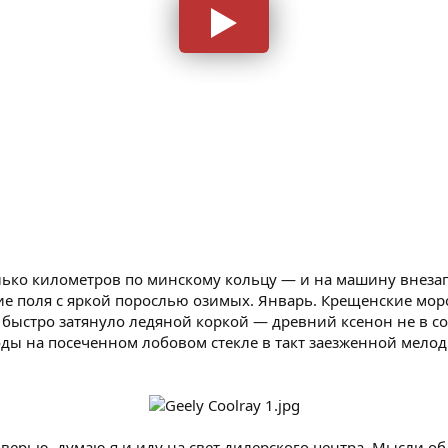
олько километров по минскому кольцу — и на машину внеза
ие поля с яркой порослью озимых. Январь. Крещенские мор
быстро затянуло ледяной коркой — древний ксенон не в с
ды на посеченном лобовом стекле в такт заезженной мелод
ерью, думаю я и иду на свет дилерского центра. Мысли об