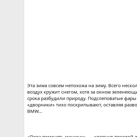
Эта зима совсем непохожа на зиму. Всего неск
воздух кружит снегом, хотя за окном зеленеющ
срока разбудили природу. Подслеповатые фары 
«дворники» тихо поскрипывают, оставляя разво
BMW...
«Пора поменять машину», — хлопнув тяжелой дв