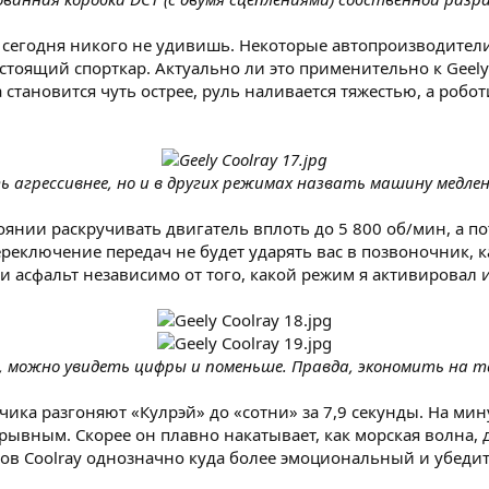
 cегодня никого не удивишь. Некоторые автопроизводители
оящий спорткар. Актуально ли это применительно к Geely 
за становится чуть острее, руль наливается тяжестью, а ро
ть агрессивнее, но и в других режимах назвать машину медле
янии раскручивать двигатель вплоть до 5 800 об/мин, а по
переключение передач не будет ударять вас в позвоночник, 
асфальт независимо от того, какой режим я активировал и в
а, можно увидеть цифры и поменьше. Правда, экономить на т
чика разгоняют «Кулрэй» до «сотни» за 7,9 секунды. На мин
рывным. Скорее он плавно накатывает, как морская волна, д
ов Coolray однозначно куда более эмоциональный и убедит