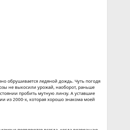
пно обрушивается ледяной дождь. Чуть погодя
озы не выкосили урожай, наоборот, раньше
остоянии пробить мутную линзу. А уставшие
ии из 2000-х, которая хорошо знакома моей
 измене появляются всегда, когда возвращаю