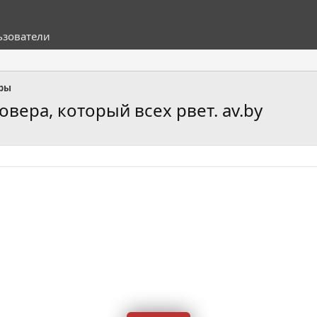
ьзователи
оры
совера, который всех рвет. av.by