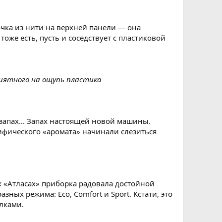
очка из нити на верхней панели — она
оже есть, пусть и соседствует с пластиковой
риятного на ощупь пластика
апах... Запах настоящей новой машины.
цифического «аромата» начинали слезиться
х «Атласах» приборка радовала достойной
ных режима: Eco, Comfort и Sport. Кстати, это
лками.