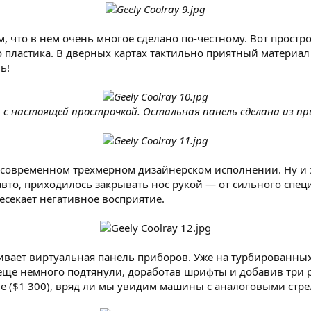
, что в нем очень многое сделано по-честному. Вот простр
 пластика. В дверных картах тактильно приятный материал т
ь!
 с настоящей прострочкой. Остальная панель сделана из п
 современном трехмерном дизайнерском исполнении. Ну и з
 авто, приходилось закрывать нос рукой — от сильного спе
пресекает негативное восприятие.
живает виртуальная панель приборов. Уже на турбированны
еще немного подтянули, доработав шрифты и добавив три раз
е ($1 300), вряд ли мы увидим машины с аналоговыми стре